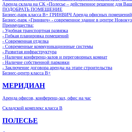
Аренда склада на СК «Полесье – действенное решение для Ваш
ПОДОБРАТЬ ПОМЕЩЕНИЕ
Бизнес-парк класса В+
ГРИНВИЧ
Аренда офисных помещений,
Бизнес-парк «Гринвич» - современное здание в центре Новокуз
Преимущества:
- Удобная транспортная развязка
- Гибкая планировка помещений
- Современная отделка
- Современные коммуникационные системы
- Развитая инфраструктура
- Наличие конференц-залов и переговорных комнат
- Наличие собственной парковки
- Заключение договора аренды на этапе строительства
Бизнес-центр класса B+
МЕРИДИАН
Аренда офисов, конференц-зал, офис на час
Складской комплекс класса B
ПОЛЕСЬЕ