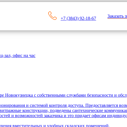
Заказать 
+7 (3843) 92-18-67
ц-зал, офис на час
тре Новокузнецка с собственными службами безопасности и обс
онирования и системой контроля доступа. Предоставляется во
ны витражные конструкции, подведены сантехнические коммуник
остей и возможностей заказчика и это придает офисам индивиду
аличия вместительных и удобных складских помещений.