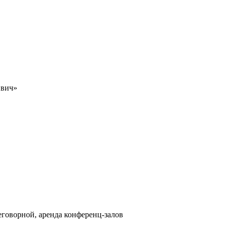
нвич»
еговорной, аренда конференц-залов