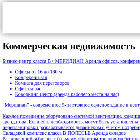
Коммерческая недвижимость
Бизнес-центр класса B+
МЕРИДИАН
Аренда офисов, конферен
Офисы от 16 до 180 м
Конференц-зал
Комната для переговоров
Офис на час
Коворкинг-центр (аренда рабочего места на час)
“Меридиан” - современное 9-ти этажное офисное здание в цен
Каждое помещение оборудовано системой вентиляции, кондици
арендатора. Если есть необходимость, могут быть установле
перепланировки разрабатывается дизайнером с учетом потребн
Складской комплекс класса B
ПОЛЕСЬЕ
Аренда складов
Развивающийся бизнес с большим оборотом товаров требует н