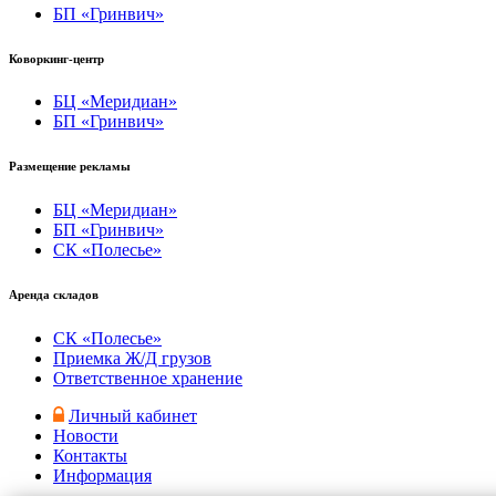
БП «Гринвич»
Коворкинг-центр
БЦ «Меридиан»
БП «Гринвич»
Размещение рекламы
БЦ «Меридиан»
БП «Гринвич»
СК «Полесье»
Аренда складов
СК «Полесье»
Приемка Ж/Д грузов
Ответственное хранение
Личный кабинет
Новости
Контакты
Информация