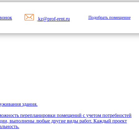
звонок
Подобрать помещение
kz@prof-rent.ru
луживания здания.
зможность перепланировки помещений с учетом потребностей
ации, выполнены любые другие виды работ. Каждый проект
альность.