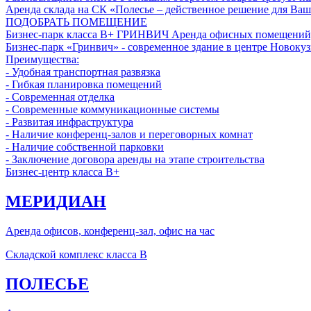
Аренда склада на СК «Полесье – действенное решение для Ваш
ПОДОБРАТЬ ПОМЕЩЕНИЕ
Бизнес-парк класса В+
ГРИНВИЧ
Аренда офисных помещений,
Бизнес-парк «Гринвич» - современное здание в центре Новокуз
Преимущества:
- Удобная транспортная развязка
- Гибкая планировка помещений
- Современная отделка
- Современные коммуникационные системы
- Развитая инфраструктура
- Наличие конференц-залов и переговорных комнат
- Наличие собственной парковки
- Заключение договора аренды на этапе строительства
Бизнес-центр класса B+
МЕРИДИАН
Аренда офисов, конференц-зал, офис на час
Складской комплекс класса B
ПОЛЕСЬЕ