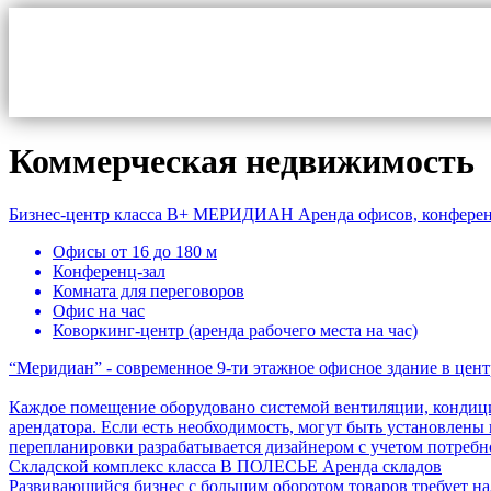
Коммерческая недвижимость
Бизнес-центр класса B+
МЕРИДИАН
Аренда офисов, конферен
Офисы от 16 до 180 м
Конференц-зал
Комната для переговоров
Офис на час
Коворкинг-центр (аренда рабочего места на час)
“Меридиан” - современное 9-ти этажное офисное здание в цен
Каждое помещение оборудовано системой вентиляции, кондици
арендатора. Если есть необходимость, могут быть установле
перепланировки разрабатывается дизайнером с учетом потребн
Складской комплекс класса B
ПОЛЕСЬЕ
Аренда складов
Развивающийся бизнес с большим оборотом товаров требует н