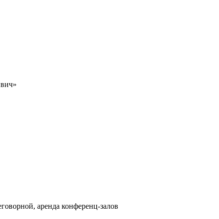
нвич»
еговорной, аренда конференц-залов