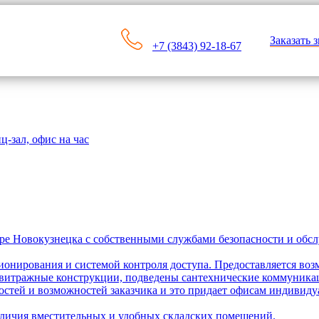
Заказать 
+7 (3843) 92-18-67
ц-зал, офис на час
тре Новокузнецка с собственными службами безопасности и обс
онирования и системой контроля доступа. Предоставляется во
ны витражные конструкции, подведены сантехнические коммуник
остей и возможностей заказчика и это придает офисам индивиду
аличия вместительных и удобных складских помещений.