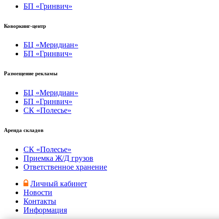
БП «Гринвич»
Коворкинг-центр
БЦ «Меридиан»
БП «Гринвич»
Размещение рекламы
БЦ «Меридиан»
БП «Гринвич»
СК «Полесье»
Аренда складов
СК «Полесье»
Приемка Ж/Д грузов
Ответственное хранение
Личный кабинет
Новости
Контакты
Информация