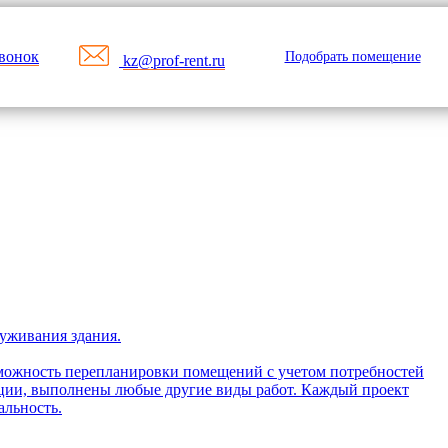
звонок
Подобрать помещение
kz@prof-rent.ru
луживания здания.
зможность перепланировки помещений с учетом потребностей
ации, выполнены любые другие виды работ. Каждый проект
альность.