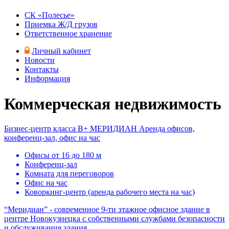
СК «Полесье»
Приемка Ж/Д грузов
Ответственное хранение
Личный кабинет
Новости
Контакты
Информация
Коммерческая недвижимость
Бизнес-центр класса B+
МЕРИДИАН
Аренда офисов,
конференц-зал, офис на час
Офисы от 16 до 180 м
Конференц-зал
Комната для переговоров
Офис на час
Коворкинг-центр (аренда рабочего места на час)
“Меридиан” - современное 9-ти этажное офисное здание в
центре Новокузнецка с собственными службами безопасности
и обслуживания здания.