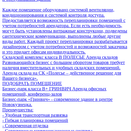
Каждое помещение оборудовано системой вентиляции,
кондиционирования и системой контроля доступа.
Предоставляется возможность перепланировки помещений с
учетом потребностей арендатора. Если есть необходимость,
могут быть установлены витражные конструкции, подведены
сантехнические коммуникации, выполнены любые другие
виды работ. Каждый проект перепланировки разрабатывается
дизайнером с учетом потребностей и возможностей заказчика
и это придает офисам индивидуальность.
Складской комплекс класса B
ПОЛЕСЬЕ
Аренда складов
Развивающийся бизнес с большим оборотом товаров требует
наличия вместительных и удобных складских помещений.
Аренда склада на СК «Полесье – действенное решение для
Вашего бизнеса».
ПОДОБРАТЬ ПОМЕЩЕНИЕ
Бизнес-парк класса В+
ГРИНВИЧ
Аренда офисных
помещений, конференц-залов
Бизнес-парк «Гринвич» - современное здание в центре
Новокузнецка.
Преимущества:
- Удобная транспортная развязка
- Гибкая планировка помещений
- Современная отделка
- Современные коммуникационные системы