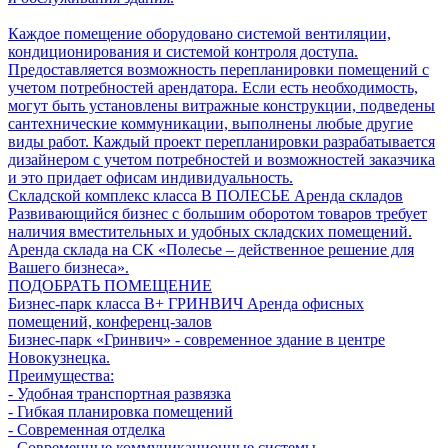
Каждое помещение оборудовано системой вентиляции,
кондиционирования и системой контроля доступа.
Предоставляется возможность перепланировки помещений с
учетом потребностей арендатора. Если есть необходимость,
могут быть установлены витражные конструкции, подведены
сантехнические коммуникации, выполнены любые другие
виды работ. Каждый проект перепланировки разрабатывается
дизайнером с учетом потребностей и возможностей заказчика
и это придает офисам индивидуальность.
Складской комплекс класса B
ПОЛЕСЬЕ
Аренда складов
Развивающийся бизнес с большим оборотом товаров требует
наличия вместительных и удобных складских помещений.
Аренда склада на СК «Полесье – действенное решение для
Вашего бизнеса».
ПОДОБРАТЬ ПОМЕЩЕНИЕ
Бизнес-парк класса В+
ГРИНВИЧ
Аренда офисных
помещений, конференц-залов
Бизнес-парк «Гринвич» - современное здание в центре
Новокузнецка.
Преимущества:
- Удобная транспортная развязка
- Гибкая планировка помещений
- Современная отделка
- Современные коммуникационные системы