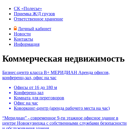
СК «Полесье»
Приемка Ж/Д грузов
Ответственное хранение
Личный кабинет
Новости
Контакты
Информация
Коммерческая недвижимость
Бизнес-центр класса B+
МЕРИДИАН
Аренда офисов,
конференц-зал, офис на час
Офисы от 16 до 180 м
Конференц-зал
Комната для переговоров
Офис на час
Коворкинг-центр (аренда рабочего места на час)
“Меридиан” - современное 9-ти этажное офисное здание в
центре Новокузнецка с собственными службами безопасности
и обслуживания здания.