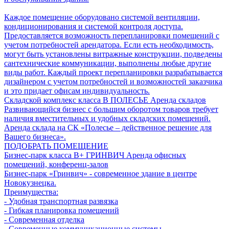
Каждое помещение оборудовано системой вентиляции,
кондиционирования и системой контроля доступа.
Предоставляется возможность перепланировки помещений с
учетом потребностей арендатора. Если есть необходимость,
могут быть установлены витражные конструкции, подведены
сантехнические коммуникации, выполнены любые другие
виды работ. Каждый проект перепланировки разрабатывается
дизайнером с учетом потребностей и возможностей заказчика
и это придает офисам индивидуальность.
Складской комплекс класса B
ПОЛЕСЬЕ
Аренда складов
Развивающийся бизнес с большим оборотом товаров требует
наличия вместительных и удобных складских помещений.
Аренда склада на СК «Полесье – действенное решение для
Вашего бизнеса».
ПОДОБРАТЬ ПОМЕЩЕНИЕ
Бизнес-парк класса В+
ГРИНВИЧ
Аренда офисных
помещений, конференц-залов
Бизнес-парк «Гринвич» - современное здание в центре
Новокузнецка.
Преимущества:
- Удобная транспортная развязка
- Гибкая планировка помещений
- Современная отделка
- Современные коммуникационные системы