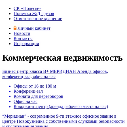
СК «Полесье»
Приемка Ж/Д грузов
Ответственное хранение
Личный кабинет
Новости
Контакты
Информация
Коммерческая недвижимость
Бизнес-центр класса B+
МЕРИДИАН
Аренда офисов,
конференц-зал, офис на час
Офисы от 16 до 180 м
Конференц-зал
Комната для переговоров
Офис на час
Коворкинг-центр (аренда рабочего места на час)
“Меридиан” - современное 9-ти этажное офисное здание в
центре Новокузнецка с собственными службами безопасности
и обслуживания здания.